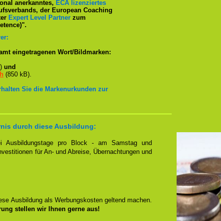
tional anerkanntes,
ECA lizenziertes
ufsverbands, der European Coaching
ter
Expert Level Partner
zum
tence)".
er:
amt eingetragenen Wort/Bildmarken:
B)
und
ch
(850 kB).
erhalten Sie die Markenurkunden zur
rnis durch diese Ausbildung:
zwei Ausbildungstage pro Block - am Samstag und
Investitionen für An- und Abreise, Übernachtungen und
iese Ausbildung als Werbungskosten geltend machen.
rung stellen wir Ihnen gerne aus!