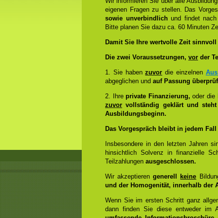
Wir informieren Sie über alle Ausbildu
eigenen Fragen zu stellen. Das Vorge
sowie unverbindlich
und findet nach 
Bitte planen Sie dazu ca. 60 Minuten Zei
Damit Sie Ihre wertvolle Zeit sinnvoll
Die zwei Voraussetzungen,
vor
der Te
1. Sie haben
zuvor
die einzelnen
Aus
abgeglichen und
auf Passung überprüf
2. Ihre
private Finanzierung,
oder die
zuvor
vollständig geklärt und steh
Ausbildungsbeginn.
Das Vorgespräch bleibt in jedem Fall 
Insbesondere in den letzten Jahren s
hinsichtlich Solvenz in finanzielle 
Teilzahlungen
ausgeschlossen.
Wir akzeptieren
generell
keine
Bildun
und der Homogenität, innerhalb der
Wenn Sie im ersten Schritt ganz allg
dann finden Sie diese entweder im 
umfassende Informationsbroschüre 