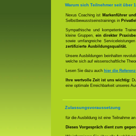
Warum sich Teilnehmer seit über 
Nexus Coaching ist
Markenführer und 
Selbstbewusstseinstrainings in
Privatl
Sympathische und kompetente Trainer
kleine Gruppen,
ein direkter Praxisb
sowie umfangreiche Serviceleistungen
zertifizierte Ausbildungsqualität.
Unsere Ausbildungen beinhalten revoluti
welche sich auf wissenschaftliche Theo
Lesen Sie dazu auch
hier die Referen
Ihre wertvolle Zeit ist uns wichtig:
Dur
eine optimale Erreichbarkeit unseres Au
Zulassungsvoraussetzung
für die Ausbildung ist eine Teilnahme a
Dieses Vorgespräch dient zum gegen