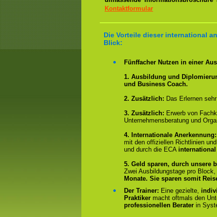
Kontaktformular
Die Vorteile dieser international
Blick:
Fünffacher Nutzen in einer Au
1. Ausbildung und Diplomieru
und Business Coach.
2.
Zusätzlich:
Das Erlernen sehr
3. Zusätzlich:
Erwerb von Fachk
Unternehmensberatung und Organ
4.
Internationale Anerkennung
mit den offiziellen Richtlinien 
und durch die ECA
international
5. Geld sparen, durch unsere b
Zwei Ausbildungstage pro Block
Monate.
Sie sparen somit Rei
Der Trainer:
Eine gezielte,
indiv
Praktiker
macht oftmals den Un
professionellen Berater
in Syst