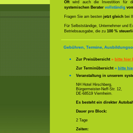
Oft
wird auch die Investition für 
systemischen Berater
vollständig
vom
Fragen Sie am besten
jetzt gleich
bei I
Für Selbstständige, Unternehmer und Ex
Betriebsausgabe, die zu
100 % steuerl
Gebühren, Termine, Ausbildungsor
Zur Preisübersicht
»
bitte hier 
Zur Terminübersicht
»
bitte hie
Veranstaltung in unserem syste
NH Hotel Hirschberg,
Bürgermeister-Neff-Str. 12,
DE-68519 Viernheim.
Es besteht ein direkter Autoba
Dauer pro Block:
2 Tage
Zeiten: