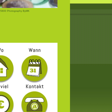
405800 Photography ByMK