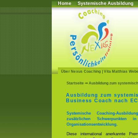
Home
Systemische Ausbildung
Über Nexus Coaching
|
Vita Matthias Web
Startseite
⇒ Ausbildung zum systemischen
Ausbildung zum systemi
Business Coach nach E
Systemische Coaching-Ausbil
zusätzlichen Schwerpunkten i
Organisationsentwicklung.
Diese international anerkannte Pr