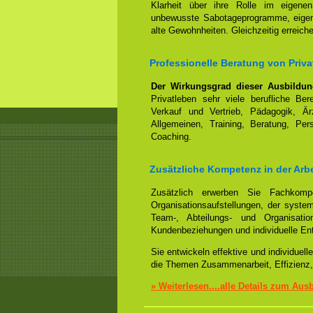
Klarheit über ihre Rolle im eigene
unbewusste Sabotageprogramme, eigene
alte Gewohnheiten. Gleichzeitig erreic
Professionelle Beratung von Pri
Der Wirkungsgrad dieser Ausbildu
Privatleben sehr viele berufliche Be
Verkauf und Vertrieb, Pädagogik, Ärz
Allgemeinen, Training, Beratung, Per
Coaching.
Zusätzliche Kompetenz in der Arb
Zusätzlich erwerben Sie Fachko
Organisationsaufstellungen, der syst
Team-, Abteilungs- und Organisation
Kundenbeziehungen und individuelle En
Sie entwickeln effektive und individue
die Themen Zusammenarbeit, Effizienz,
» Weiterlesen....alle Details zum Aus