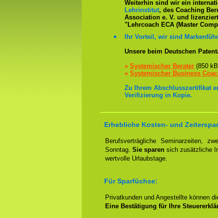
Weiterhin sind wir ein interna
Lehrinstitut
, des Coaching Ber
Association e. V. und lizenzier
"Lehrcoach ECA (Master Compe
Ihr Vorteil, wir sind Markenführ
Unsere beim Deutschen Patent
»
Systemischer Berater
(850 k
»
Systemischer Business Coa
Zu Ihrem Abschlusszertifikat 
Verifizierung in Kopie.
Erhebliche Kosten- und Zeiterspa
Berufsverträgliche Seminarzeiten, 
Sonntag.
Sie sparen
sich zusätzliche 
wertvolle Urlaubstage.
Für Sparfüchse:
Privatkunden und Angestellte können d
Eine Bestätigung für Ihre Steuererklä