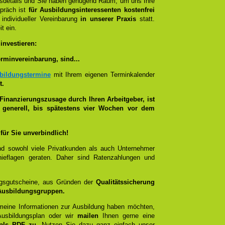
ngsdetails und Sie haben genügend Raum, um uns Ihre
spräch ist
für Ausbildungsinteressenten kostenfrei
individueller Vereinbarung
in unserer Praxis
statt.
t ein.
 investieren:
rminvereinbarung, sind...
bildungstermine
mit Ihrem eigenen Terminkalender
t.
Finanzierungszusage durch Ihren Arbeitgeber, ist
t generell, bis spätestens vier Wochen vor dem
für Sie unverbindlich!
ind sowohl viele Privatkunden als auch Unternehmer
Schieflagen geraten. Daher sind Ratenzahlungen und
gsgutscheine, aus Gründen der
Qualitätssicherung
 Ausbildungsgruppen.
emeine Informationen zur Ausbildung haben möchten,
Ausbildungsplan oder wir
mailen
Ihnen gerne eine
als PDF zu.
Nutzen Sie dazu ganz einfach unser