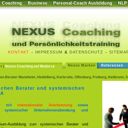
Coaching
Business
Personal-Coach Ausbildung
NLP
KONTAKT
-
IMPRESSUM
&
DATENSCHUTZ
-
SITEMA
Nexus Marken
Referenzen
er
|
Nexus Coaching auf Mallorca
 Berater Mannheim, Heidelberg, Karlsruhe, Offenburg, Freiburg, Heilbronn, St
schen Berater und systemischen
CA
dung mit
internationaler Anerkennung
sowie
n systemischer Unternehmensberatung und
emium-Ausbildung zum systemischen Berater und